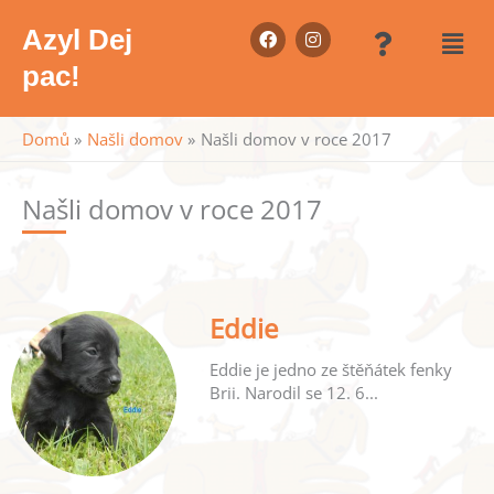
Přeskočit
Nabídka
Nabí
F
I
na
Azyl Dej
a
n
obsah
c
s
pac!
e
t
b
a
o
g
o
r
Domů
Našli domov
Našli domov v roce 2017
k
a
m
Našli domov v roce 2017
Eddie
Eddie je jedno ze štěňátek fenky
Brii. Narodil se 12. 6...