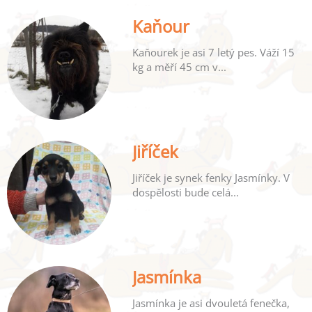
Kaňour
Kaňourek je asi 7 letý pes. Váží 15
kg a měří 45 cm v...
Jiříček
Jiříček je synek fenky Jasmínky. V
dospělosti bude celá...
Jasmínka
Jasmínka je asi dvouletá fenečka,