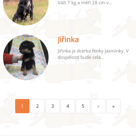
Váží 7 kg a měří 28 cm v...
Jiřinka
Jiřinka je dcerka fenky Jasmínky. V
dospělosti bude celá...
1
2
3
4
5
›
»