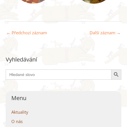
←
Předchozí záznam
Další záznam
→
Vyhledávání
Search Button
Search
for:
Menu
Aktuality
O nás