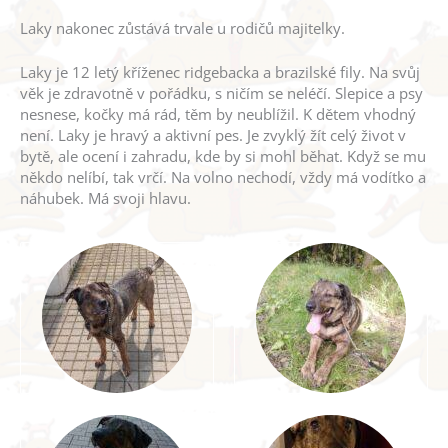
Laky nakonec zůstává trvale u rodičů majitelky.
Laky je 12 letý kříženec ridgebacka a brazilské fily. Na svůj
věk je zdravotně v pořádku, s ničím se neléčí. Slepice a psy
nesnese, kočky má rád, těm by neublížil. K dětem vhodný
není. Laky je hravý a aktivní pes. Je zvyklý žít celý život v
bytě, ale ocení i zahradu, kde by si mohl běhat. Když se mu
někdo nelíbí, tak vrčí. Na volno nechodí, vždy má vodítko a
náhubek. Má svoji hlavu.