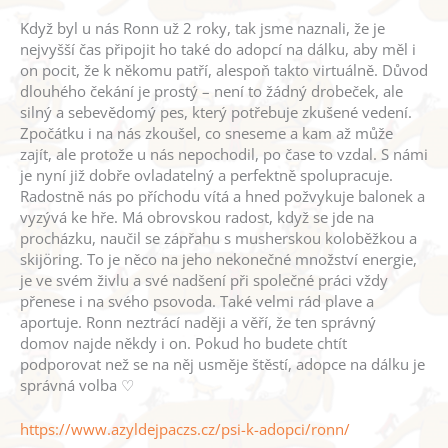
Když byl u nás Ronn už 2 roky, tak jsme naznali, že je
nejvyšší čas připojit ho také do adopcí na dálku, aby měl i
on pocit, že k někomu patří, alespoň takto virtuálně. Důvod
dlouhého čekání je prostý – není to žádný drobeček, ale
silný a sebevědomý pes, který potřebuje zkušené vedení.
Zpočátku i na nás zkoušel, co sneseme a kam až může
zajít, ale protože u nás nepochodil, po čase to vzdal. S námi
je nyní již dobře ovladatelný a perfektně spolupracuje.
Radostně nás po příchodu vítá a hned požvykuje balonek a
vyzývá ke hře. Má obrovskou radost, když se jde na
procházku, naučil se zápřahu s musherskou koloběžkou a
skijöring. To je něco na jeho nekonečné množství energie,
je ve svém živlu a své nadšení při společné práci vždy
přenese i na svého psovoda. Také velmi rád plave a
aportuje. Ronn neztrácí naději a věří, že ten správný
domov najde někdy i on. Pokud ho budete chtít
podporovat než se na něj usměje štěstí, adopce na dálku je
správná volba ♡
https://www.azyldejpaczs.cz/psi-k-adopci/ronn/