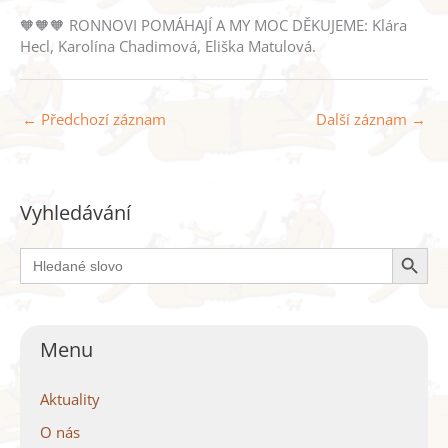
🧡
🧡
🧡
RONNOVI POMÁHAJÍ A MY MOC DĚKUJEME: Klára
Hecl, Karolína Chadimová, Eliška Matulová.
←
Předchozí záznam
Další záznam
→
Vyhledávání
Search Button
Search
for:
Menu
Aktuality
O nás