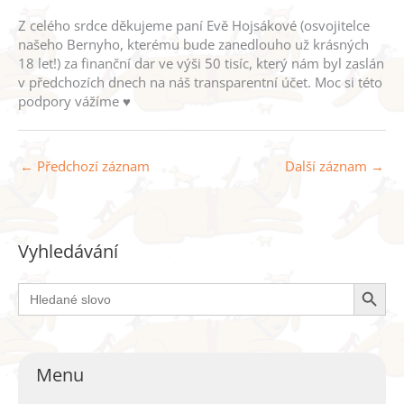
Z celého srdce děkujeme paní Evě Hojsákové (osvojitelce
našeho Bernyho, kterému bude zanedlouho už krásných
18 let!) za finanční dar ve výši 50 tisíc, který nám byl zaslán
v předchozích dnech na náš transparentní účet. Moc si této
podpory vážíme ♥
←
Předchozí záznam
Další záznam
→
Vyhledávání
Search Button
Search
for:
Menu