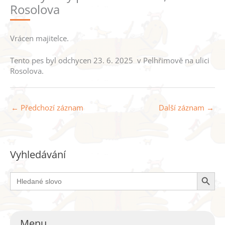
Rosolova
Vrácen majitelce.
Tento pes byl odchycen 23. 6. 2025 v Pelhřimově na ulici
Rosolova.
←
Předchozí záznam
Další záznam
→
Vyhledávání
Search Button
Search
for:
Menu