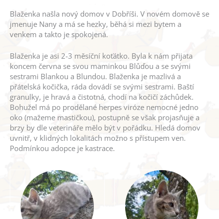
Blaženka našla nový domov v Dobříši. V novém domově se
jmenuje Nany a má se hezky, běhá si mezi bytem a
venkem a takto je spokojená.
Blaženka je asi 2-3 měsíční koťátko. Byla k nám přijata
koncem června se svou maminkou Blůďou a se svými
sestrami Blankou a Blundou. Blaženka je mazlivá a
přátelská kočička, ráda dovádí se svými sestrami. Baští
granulky, je hravá a čistotná, chodí na kočičí záchůdek.
Bohužel má po prodělané herpes viróze nemocné jedno
oko (mažeme mastičkou), postupně se však projasňuje a
brzy by dle veterináře mělo být v pořádku. Hledá domov
uvnitř, v klidných lokalitách možno s přístupem ven.
Podmínkou adopce je kastrace.