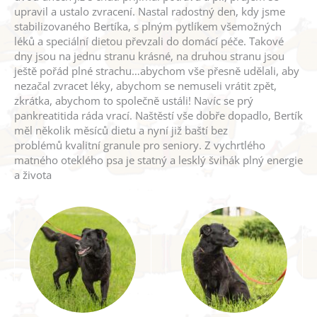
upravil a ustalo zvracení. Nastal radostný den, kdy jsme
stabilizovaného Bertíka, s plným pytlíkem všemožných
léků a speciální dietou převzali do domácí péče. Takové
dny jsou na jednu stranu krásné, na druhou stranu jsou
ještě pořád plné strachu…abychom vše přesně udělali, aby
nezačal zvracet léky, abychom se nemuseli vrátit zpět,
zkrátka, abychom to společně ustáli! Navíc se prý
pankreatitida ráda vrací. Naštěstí vše dobře dopadlo, Bertík
měl několik měsíců dietu a nyní již baští bez
problémů kvalitní granule pro seniory. Z vychrtlého
matného oteklého psa je statný a lesklý švihák plný energie
a života