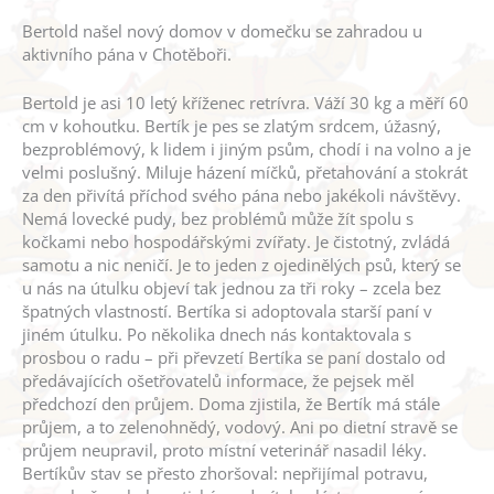
Bertold našel nový domov v domečku se zahradou u
aktivního pána v Chotěboři.
Bertold je asi 10 letý kříženec retrívra. Váží 30 kg a měří 60
cm v kohoutku. Bertík je pes se zlatým srdcem, úžasný,
bezproblémový, k lidem i jiným psům, chodí i na volno a je
velmi poslušný. Miluje házení míčků, přetahování a stokrát
za den přivítá příchod svého pána nebo jakékoli návštěvy.
Nemá lovecké pudy, bez problémů může žít spolu s
kočkami nebo hospodářskými zvířaty. Je čistotný, zvládá
samotu a nic neničí. Je to jeden z ojedinělých psů, který se
u nás na útulku objeví tak jednou za tři roky – zcela bez
špatných vlastností. Bertíka si adoptovala starší paní v
jiném útulku. Po několika dnech nás kontaktovala s
prosbou o radu – při převzetí Bertíka se paní dostalo od
předávajících ošetřovatelů informace, že pejsek měl
předchozí den průjem. Doma zjistila, že Bertík má stále
průjem, a to zelenohnědý, vodový. Ani po dietní stravě se
průjem neupravil, proto místní veterinář nasadil léky.
Bertíkův stav se přesto zhoršoval: nepřijímal potravu,