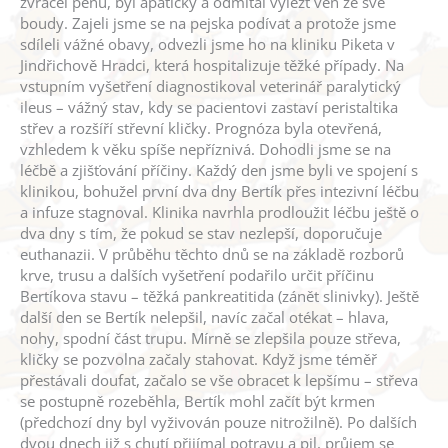
zvracel pěnu, byl apatický a odmítal vylézt ven ze své
boudy. Zajeli jsme se na pejska podívat a protože jsme
sdíleli vážné obavy, odvezli jsme ho na kliniku Piketa v
Jindřichově Hradci, která hospitalizuje těžké případy. Na
vstupním vyšetření diagnostikoval veterinář paralytický
ileus – vážný stav, kdy se pacientovi zastaví peristaltika
střev a rozšíří střevní kličky. Prognóza byla otevřená,
vzhledem k věku spíše nepříznivá. Dohodli jsme se na
léčbě a zjišťování příčiny. Každý den jsme byli ve spojení s
klinikou, bohužel první dva dny Bertík přes intezivní léčbu
a infuze stagnoval. Klinika navrhla prodloužit léčbu ještě o
dva dny s tím, že pokud se stav nezlepší, doporučuje
euthanazii. V průběhu těchto dnů se na základě rozborů
krve, trusu a dalších vyšetření podařilo určit příčinu
Bertíkova stavu – těžká pankreatitida (zánět slinivky). Ještě
další den se Bertík nelepšil, navíc začal otékat – hlava,
nohy, spodní část trupu. Mírně se zlepšila pouze střeva,
kličky se pozvolna začaly stahovat. Když jsme téměř
přestávali doufat, začalo se vše obracet k lepšímu – střeva
se postupně rozeběhla, Bertík mohl začít být krmen
(předchozí dny byl vyživován pouze nitrožilně). Po dalších
dvou dnech již s chutí přijímal potravu a pil, průjem se