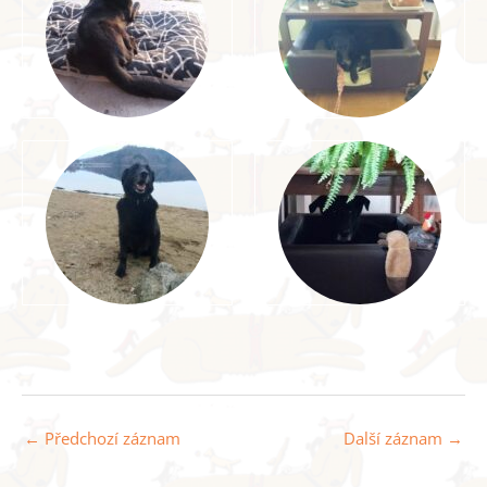
←
Předchozí záznam
Další záznam
→