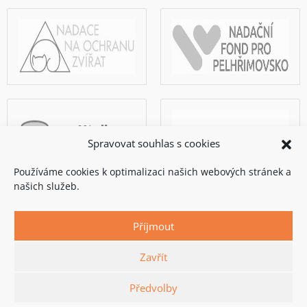
Spravovat souhlas s cookies
Používáme cookies k optimalizaci našich webových stránek a
našich služeb.
Příjmout
Zavřít
Copyright © 2026 Rodinný azyl Dej pac!
Zásady cookies (EU)
Předvolby
Stránky vyrobil a spravuje
Martin Hauge