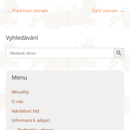
←
Předchozí záznam
Další záznam
→
Vyhledávání
Search Button
Search
for:
Menu
Aktuality
O nás
Návštěvní řád
Informace k adopci
Podmínky adopce