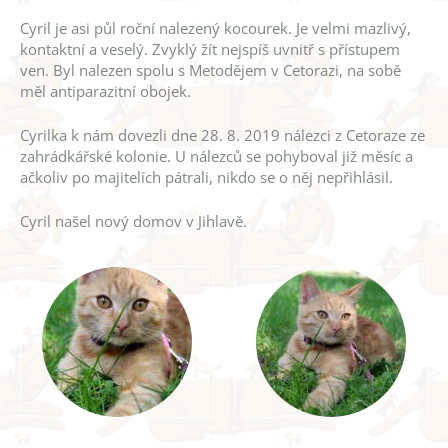
Cyril je asi půl roční nalezený kocourek. Je velmi mazlivý,
kontaktní a veselý. Zvyklý žít nejspíš uvnitř s přístupem
ven. Byl nalezen spolu s Metodějem v Cetorazi, na sobě
měl antiparazitní obojek.
Cyrilka k nám dovezli dne 28. 8. 2019 nálezci z Cetoraze ze
zahrádkářské kolonie. U nálezců se pohyboval již měsíc a
ačkoliv po majitelích pátrali, nikdo se o něj nepřihlásil.
Cyril našel nový domov v Jihlavě.