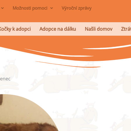
Možnosti pomoci
Výroční zprávy
Kočky k adopci
Adopce na dálku
Našli domov
Ztrá
zenec