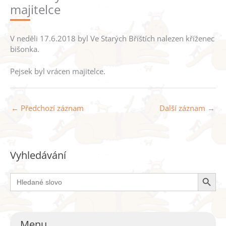
majitelce
V neděli 17.6.2018 byl Ve Starých Bříštích nalezen kříženec
bišonka.
Pejsek byl vrácen majitelce.
←
Předchozí záznam
Další záznam
→
Vyhledávání
Search Button
Search
for:
Menu