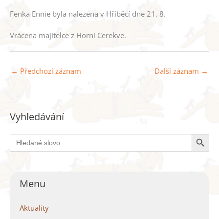
Fenka Ennie byla nalezena v Hříběcí dne 21. 8.
Vrácena majitelce z Horní Cerekve.
←
Předchozí záznam
Další záznam
→
Vyhledávání
Search Button
Search
for:
Menu
Aktuality