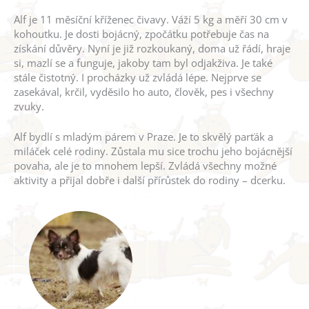
Alf je 11 měsíční kříženec čivavy. Váží 5 kg a měří 30 cm v
kohoutku. Je dosti bojácný, zpočátku potřebuje čas na
získání důvěry. Nyní je již rozkoukaný, doma už řádí, hraje
si, mazlí se a funguje, jakoby tam byl odjakživa. Je také
stále čistotný. I procházky už zvládá lépe. Nejprve se
zasekával, krčil, vyděsilo ho auto, člověk, pes i všechny
zvuky.
Alf bydlí s mladým párem v Praze. Je to skvělý parťák a
miláček celé rodiny. Zůstala mu sice trochu jeho bojácnější
povaha, ale je to mnohem lepší. Zvládá všechny možné
aktivity a přijal dobře i další přírůstek do rodiny – dcerku.