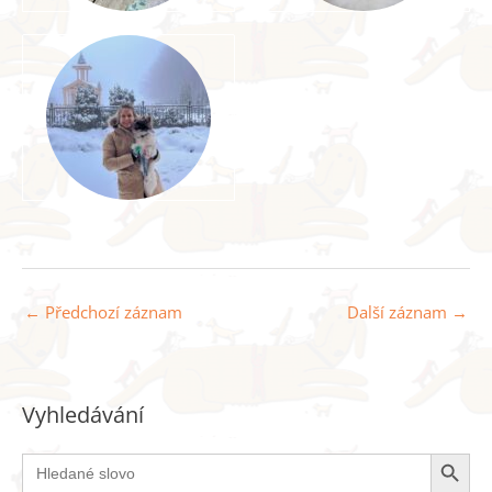
←
Předchozí záznam
Další záznam
→
Vyhledávání
Search Button
Search
for: